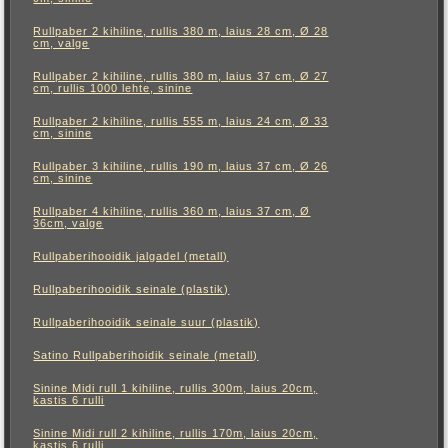
Rullpaber 2 kihiline, rullis 380 m, laius 28 cm, Ø 28
cm, valge
Rullpaber 2 kihiline, rullis 380 m, laius 37 cm, Ø 27
cm, rullis 1000 lehte, sinine
Rullpaber 2 kihiline, rullis 555 m, laius 24 cm, Ø 33
cm, sinine
Rullpaber 3 kihiline, rullis 190 m, laius 37 cm, Ø 26
cm, sinine
Rullpaber 4 kihiline, rullis 360 m, laius 37 cm, Ø
36cm, valge
Rullpaberihooidik jalgadel (metall)
Rullpaberihooidik seinale (plastik)
Rullpaberihooidik seinale suur (plastik)
Satino Rullpaberihoidik seinale (metall)
Sinine Midi rull 1 kihiline, rullis 300m, laius 20cm,
kastis 6 rulli
Sinine Midi rull 2 kihiline, rullis 170m, laius 20cm,
kastis 6 rulli