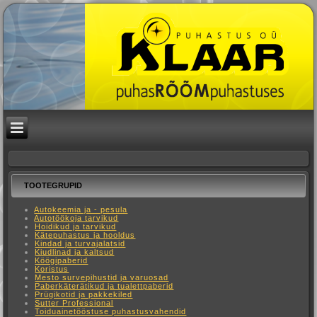
TOOTEGRUPID
Autokeemia ja - pesula
Autotöökoja tarvikud
Hoidikud ja tarvikud
Kätepuhastus ja hooldus
Kindad ja turvajalatsid
Kiudlinad ja kaltsud
Köögipaberid
Koristus
Mesto survepihustid ja varuosad
Paberkäterätikud ja tualettpaberid
Prügikotid ja pakkekiled
Sutter Professional
Toiduainetööstuse puhastusvahendid