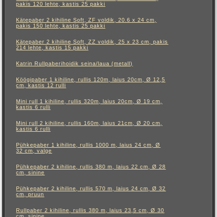
pakis 120 lehte, kastis 25 pakki
Kätepaber 2 kihiline Soft, ZF voldik, 20.6 x 24 cm,
pakis 150 lehte, kastis 25 pakki
Kätepaber 2 kihiline Soft, ZZ voldik, 25 x 23 cm, pakis
214 lehte, kastis 15 pakki
Katrin Rullpaberihoidik seina/laua (metall)
Köögipaber 1 kihiline, rullis 120m, laius 20cm, Ø 12,5
cm, kastis 12 rulli
Mini rull 1 kihiline, rullis 320m, laius 20cm, Ø 19 cm,
kastis 6 rulli
Mini rull 2 kihiline, rullis 160m, laius 21cm, Ø 20 cm,
kastis 6 rulli
Pühkepaber 1 kihiline, rullis 1000 m, laius 24 cm, Ø
32 cm, valge
Pühkepaber 2 kihiline, rullis 380 m, laius 22 cm, Ø 28
cm, sinine
Pühkepaber 2 kihiline, rullis 570 m, laius 24 cm, Ø 32
cm, pruun
Rullpaber 2 kihiline, rullis 380 m, laius 23,5 cm, Ø 30
cm, sinine