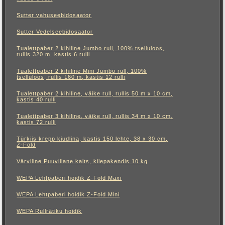
Sutter vahuseebidosaator
Sutter Vedelseebidosaator
Tualettpaber 2 kihiline Jumbo rull, 100% tselluloos,
rullis 320 m, kastis 6 rulli
Tualettpaber 2 kihiline Mini Jumbo rull, 100%
tselluloos, rullis 160 m, kastis 12 rulli
Tualettpaber 2 kihiline, väike rull, rullis 50 m x 10 cm,
kastis 40 rulli
Tualettpaber 3 kihiline, väike rull, rullis 34 m x 10 cm,
kastis 72 rulli
Türkiis krepp kiudlina, kastis 150 lehte, 38 x 30 cm,
Z-Fold
Värviline Puuvillane kalts, kilepakendis 10 kg
WEPA Lehtpaberi hoidik Z-Fold Maxi
WEPA Lehtpaberi hoidik Z-Fold Mini
WEPA Rullrätiku hoidik