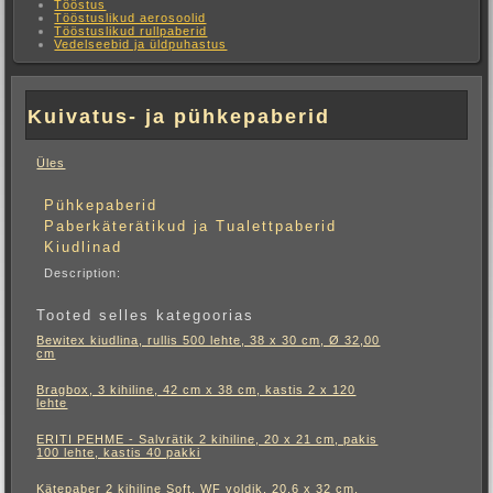
Tööstus
Tööstuslikud aerosoolid
Tööstuslikud rullpaberid
Vedelseebid ja üldpuhastus
Kuivatus- ja pühkepaberid
Üles
Pühkepaberid
Paberkäterätikud ja Tualettpaberid
Kiudlinad
Description:
Tooted selles kategoorias
Bewitex kiudlina, rullis 500 lehte, 38 x 30 cm, Ø 32,00
cm
Bragbox, 3 kihiline, 42 cm x 38 cm, kastis 2 x 120
lehte
ERITI PEHME - Salvrätik 2 kihiline, 20 x 21 cm, pakis
100 lehte, kastis 40 pakki
Kätepaber 2 kihiline Soft, WF voldik, 20.6 x 32 cm,