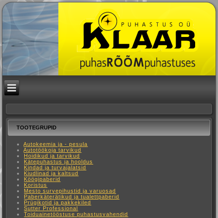
TOOTEGRUPID
Autokeemia ja - pesula
Autotöökoja tarvikud
Hoidikud ja tarvikud
Kätepuhastus ja hooldus
Kindad ja turvajalatsid
Kiudlinad ja kaltsud
Köögipaberid
Koristus
Mesto survepihustid ja varuosad
Paberkäterätikud ja tualettpaberid
Prügikotid ja pakkekiled
Sutter Professional
Toiduainetööstuse puhastusvahendid