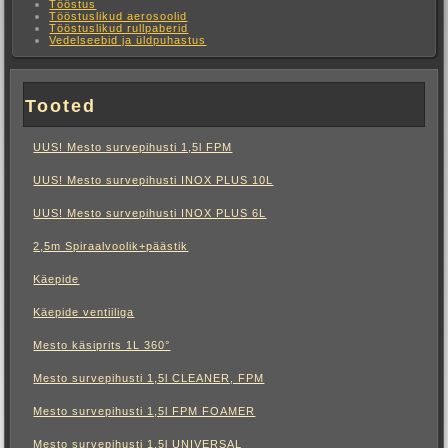
Tööstus
Tööstuslikud aerosoolid
Tööstuslikud rullpaberid
Vedelseebid ja üldpuhastus
Tooted
UUS! Mesto survepihusti 1,5l FPM
UUS! Mesto survepihusti INOX PLUS 10L
UUS! Mesto survepihusti INOX PLUS 6L
2,5m Spiraalvoolik+päästik
Käepide
Käepide ventiiliga
Mesto käsiprits 1L 360°
Mesto survepihusti 1,5l CLEANER, FPM
Mesto survepihusti 1,5l FPM FOAMER
Mesto survepihusti 1,5l UNIVERSAL