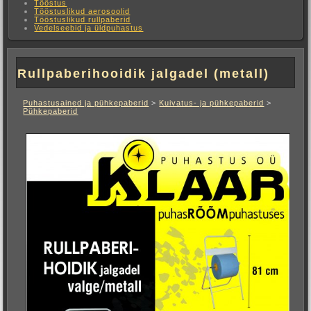
Tööstus
Tööstuslikud aerosoolid
Tööstuslikud rullpaberid
Vedelseebid ja üldpuhastus
Rullpaberihooidik jalgadel (metall)
Puhastusained ja pühkepaberid
>
Kuivatus- ja pühkepaberid
>
Pühkepaberid