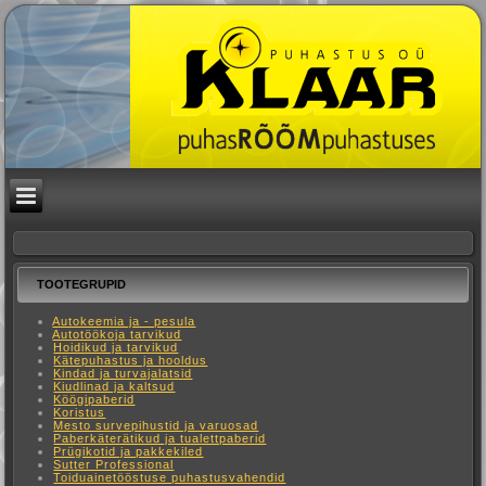
TOOTEGRUPID
Autokeemia ja - pesula
Autotöökoja tarvikud
Hoidikud ja tarvikud
Kätepuhastus ja hooldus
Kindad ja turvajalatsid
Kiudlinad ja kaltsud
Köögipaberid
Koristus
Mesto survepihustid ja varuosad
Paberkäterätikud ja tualettpaberid
Prügikotid ja pakkekiled
Sutter Professional
Toiduainetööstuse puhastusvahendid