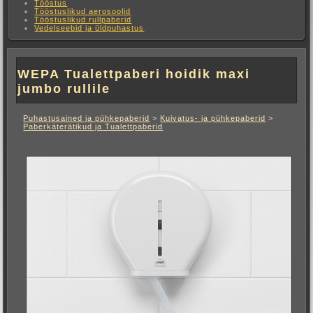
Tööstus
Tööstuslikud aerosoolid
Tööstuslikud rullpaberid
Vedelseebid ja üldpuhastus
WEPA Tualettpaberi hoidik maxi
jumbo rullile
Puhastusained ja pühkepaberid
>
Kuivatus- ja pühkepaberid
>
Paberkäterätikud ja Tualettpaberid