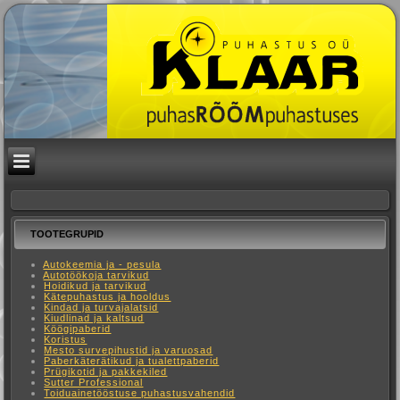
TOOTEGRUPID
Autokeemia ja - pesula
Autotöökoja tarvikud
Hoidikud ja tarvikud
Kätepuhastus ja hooldus
Kindad ja turvajalatsid
Kiudlinad ja kaltsud
Köögipaberid
Koristus
Mesto survepihustid ja varuosad
Paberkäterätikud ja tualettpaberid
Prügikotid ja pakkekiled
Sutter Professional
Toiduainetööstuse puhastusvahendid