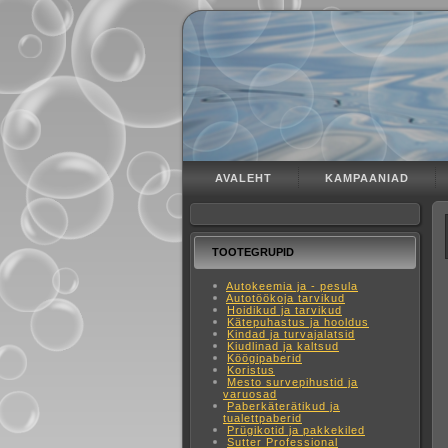
AVALEHT
KAMPAANIAD
TOOTEGRUPID
Autokeemia ja - pesula
Autotöökoja tarvikud
Hoidikud ja tarvikud
Kätepuhastus ja hooldus
Kindad ja turvajalatsid
Kiudlinad ja kaltsud
Köögipaberid
Koristus
Mesto survepihustid ja
varuosad
Paberkäterätikud ja
tualettpaberid
Prügikotid ja pakkekiled
Sutter Professional