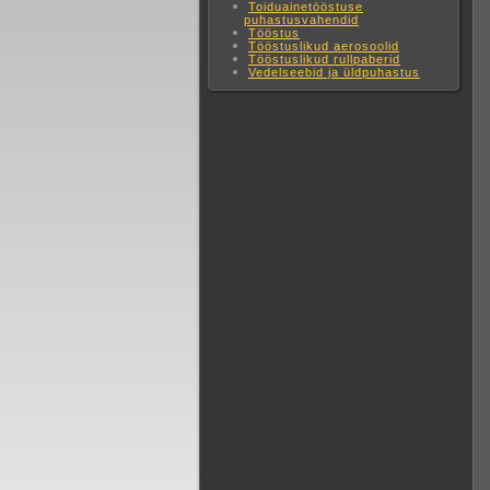
Toiduainetööstuse
puhastusvahendid
Tööstus
Tööstuslikud aerosoolid
Tööstuslikud rullpaberid
Vedelseebid ja üldpuhastus