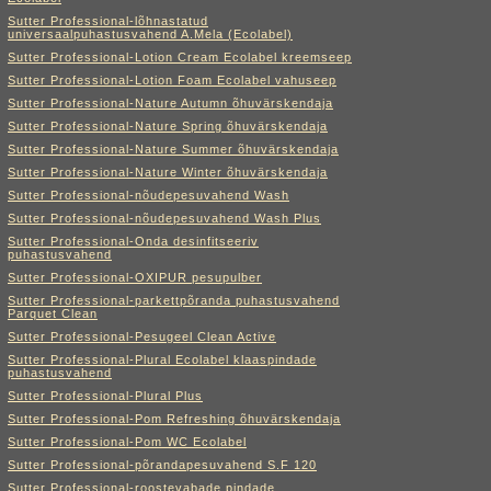
Sutter Professional-lõhnastatud
universaalpuhastusvahend A.Mela (Ecolabel)
Sutter Professional-Lotion Cream Ecolabel kreemseep
Sutter Professional-Lotion Foam Ecolabel vahuseep
Sutter Professional-Nature Autumn õhuvärskendaja
Sutter Professional-Nature Spring õhuvärskendaja
Sutter Professional-Nature Summer õhuvärskendaja
Sutter Professional-Nature Winter õhuvärskendaja
Sutter Professional-nõudepesuvahend Wash
Sutter Professional-nõudepesuvahend Wash Plus
Sutter Professional-Onda desinfitseeriv
puhastusvahend
Sutter Professional-OXIPUR pesupulber
Sutter Professional-parkettpõranda puhastusvahend
Parquet Clean
Sutter Professional-Pesugeel Clean Active
Sutter Professional-Plural Ecolabel klaaspindade
puhastusvahend
Sutter Professional-Plural Plus
Sutter Professional-Pom Refreshing õhuvärskendaja
Sutter Professional-Pom WC Ecolabel
Sutter Professional-põrandapesuvahend S.F 120
Sutter Professional-roostevabade pindade