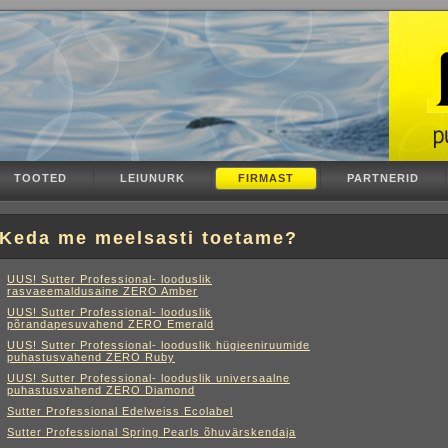
TOOTED
LEIUNURK
FIRMAST
PARTNERID
Keda me meelsasti toetame?
UUS! Sutter Professional- looduslik
rasvaeemaldusaine ZERO Amber
UUS! Sutter Professional- looduslik
põrandapesuvahend ZERO Emerald
UUS! Sutter Professional- looduslik hügieeniruumide
puhastusvahend ZERO Ruby
UUS! Sutter Professional- looduslik universaalne
puhastusvahend ZERO Diamond
Sutter Professional Edelweiss Ecolabel
Sutter Professional Spring Pearls õhuvärskendaja