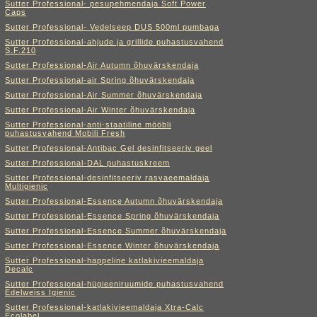
Sutter Professional- pesupehmendaja Soft Power
Caps
Sutter Professional- Vedelseep DUS 500ml pumbaga
Sutter Professional-ahjude ja grillide puhastusvahend
S.F.210
Sutter Professional-Air Autumn õhuvärskendaja
Sutter Professional-air Spring õhuvärskendaja
Sutter Professional-Air Summer õhuvärskendaja
Sutter Professional-Air Winter õhuvärskendaja
Sutter Professional-anti-staatiline mööbli
puhastusvahend Mobili Fresh
Sutter Professional-Antibac Gel desinfitseeriv geel
Sutter Professional-DAL puhastuskreem
Sutter Professional-desinfitseeriv rasvaeemaldaja
Multigienic
Sutter Professional-Essence Autumn õhuvärskendaja
Sutter Professional-Essence Spring õhuvärskendaja
Sutter Professional-Essence Summer õhuvärskendaja
Sutter Professional-Essence Winter õhuvärskendaja
Sutter Professional-happeline katlakivieemaldaja
Decalc
Sutter Professional-hügieeniruumide puhastusvahend
Edelweiss Igienic
Sutter Professional-katlakivieemaldaja Xtra-Calc
Ecolabel