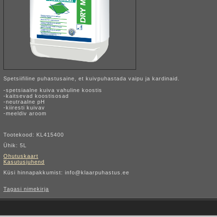
Spetsiifiline puhastusaine, et kuivpuhastada vaipu ja kardinaid.
-spetsiaalne kuiva vahuline koostis
-kaitsevad koostisosad
-neutraalne pH
-kiiresti kuivav
-meeldiv aroom
Tootekood: KL415400
Ühik: 5L
Ohutuskaart
Kasutusjuhend
Küsi hinnapakkumist: info@klaarpuhastus.ee
Tagasi nimekirja