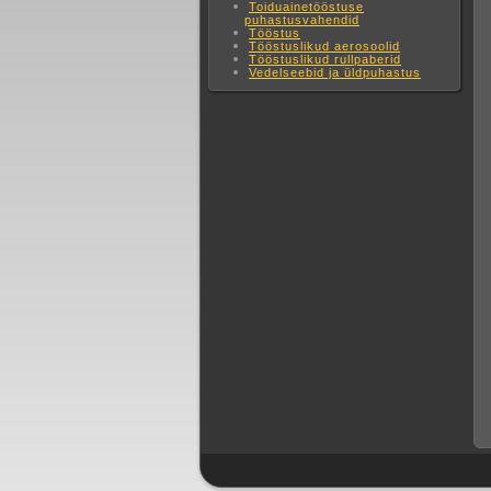
Toiduainetööstuse
puhastusvahendid
Tööstus
Tööstuslikud aerosoolid
Tööstuslikud rullpaberid
Vedelseebid ja üldpuhastus