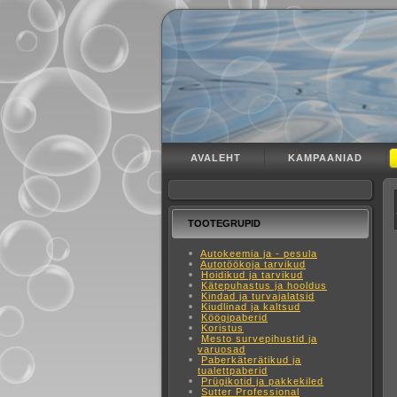
AVALEHT
KAMPAANIAD
TOOTEGRUPID
Autokeemia ja - pesula
Autotöökoja tarvikud
Hoidikud ja tarvikud
Kätepuhastus ja hooldus
Kindad ja turvajalatsid
Kiudlinad ja kaltsud
Köögipaberid
Koristus
Mesto survepihustid ja
varuosad
Paberkäterätikud ja
tualettpaberid
Prügikotid ja pakkekiled
Sutter Professional