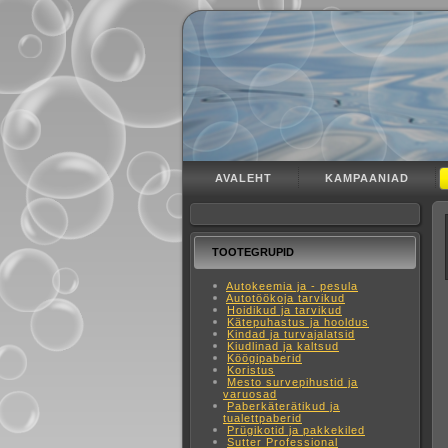
AVALEHT
KAMPAANIAD
TOOTEGRUPID
Autokeemia ja - pesula
Autotöökoja tarvikud
Hoidikud ja tarvikud
Kätepuhastus ja hooldus
Kindad ja turvajalatsid
Kiudlinad ja kaltsud
Köögipaberid
Koristus
Mesto survepihustid ja
varuosad
Paberkäterätikud ja
tualettpaberid
Prügikotid ja pakkekiled
Sutter Professional