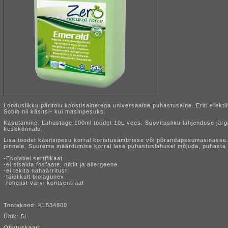
Looduslikku päritolu koostisainetega universaalne puhastusaine. Eriti efe
Sobib nii käsitsi- kui masinpesuks.
Kasutamine: Lahustage 100ml toodet 10L vees. Soovitusliku lahjenduse järg
keskkonnale.
Lisa toodet käsitsipesu korral koristusämbrisse või põrandapesumasinasse
pinnale. Suurema määrdumise korral lase puhastuslahusel mõjuda, puhasta n
-Ecolabel sertifikaat
-ei sisalda fosfaate, niklit ja allergeene
-ei tekita nahaärritust
-täielikult biolagunev
-rohelist värvi kontsentraat
Tootekood: KL534800
Ühik: 5L
Ohutuskaart