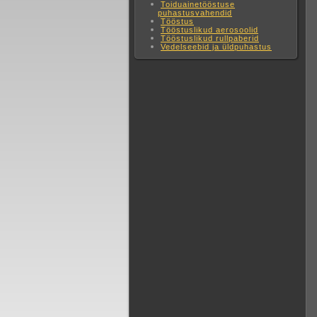
Toiduainetööstuse
puhastusvahendid
Tööstus
Tööstuslikud aerosoolid
Tööstuslikud rullpaberid
Vedelseebid ja üldpuhastus