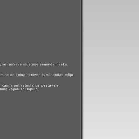
ktiivne rasvase mustuse eemaldamiseks.
imine on kuluefektiivne ja vähendab mõju
. Kanna puhastuslahus pestavale
ing vajadusel loputa.