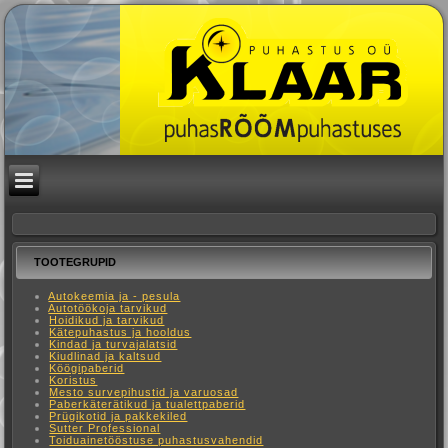
TOOTEGRUPID
Autokeemia ja - pesula
Autotöökoja tarvikud
Hoidikud ja tarvikud
Kätepuhastus ja hooldus
Kindad ja turvajalatsid
Kiudlinad ja kaltsud
Köögipaberid
Koristus
Mesto survepihustid ja varuosad
Paberkäterätikud ja tualettpaberid
Prügikotid ja pakkekiled
Sutter Professional
Toiduainetööstuse puhastusvahendid