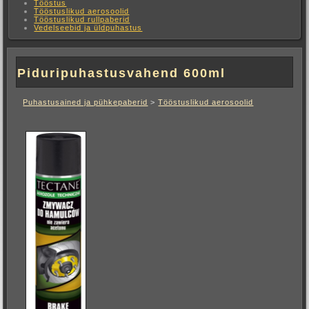
Tööstus
Tööstuslikud aerosoolid
Tööstuslikud rullpaberid
Vedelseebid ja üldpuhastus
Piduripuhastusvahend 600ml
Puhastusained ja pühkepaberid
>
Tööstuslikud aerosoolid