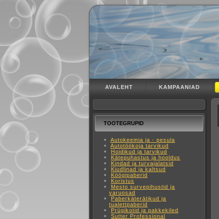
AVALEHT
KAMPAANIAD
TOOTEGRUPID
Autokeemia ja - pesula
Autotöökoja tarvikud
Hoidikud ja tarvikud
Kätepuhastus ja hooldus
Kindad ja turvajalatsid
Kiudlinad ja kaltsud
Köögipaberid
Koristus
Mesto survepihustid ja
varuosad
Paberkäterätikud ja
tualettpaberid
Prügikotid ja pakkekiled
Sutter Professional