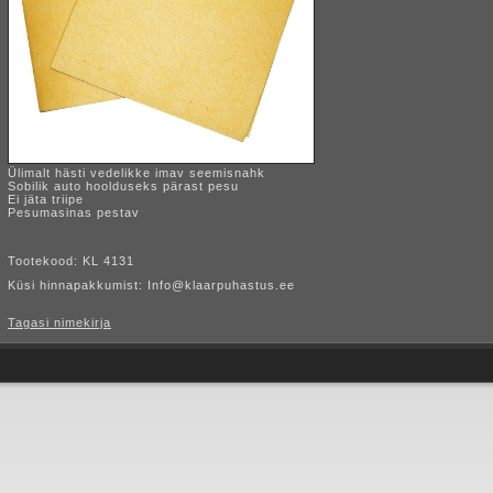
Ülimalt hästi vedelikke imav seemisnahk
Sobilik auto hoolduseks pärast pesu
Ei jäta triipe
Pesumasinas pestav
Tootekood: KL 4131
Küsi hinnapakkumist: Info@klaarpuhastus.ee
Tagasi nimekirja