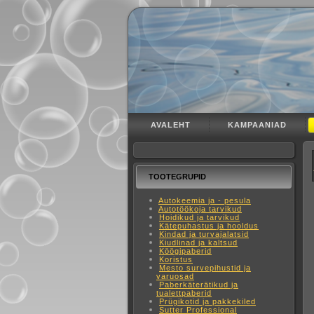
AVALEHT
KAMPAANIAD
TOOTEGRUPID
Autokeemia ja - pesula
Autotöökoja tarvikud
Hoidikud ja tarvikud
Kätepuhastus ja hooldus
Kindad ja turvajalatsid
Kiudlinad ja kaltsud
Köögipaberid
Koristus
Mesto survepihustid ja
varuosad
Paberkäterätikud ja
tualettpaberid
Prügikotid ja pakkekiled
Sutter Professional