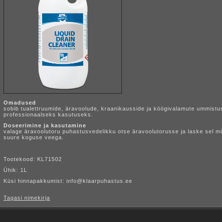
Omadused
sobib tualettruumide, äravoolude, kraanikausside ja köögivalamute ummistu
professionaalseks kasutuseks.
Doseerimine ja kasutamine
valage äravoolutoru puhastusvedelikku otse äravoolutorusse ja laske sel mõ
suure koguse veega.
Tootekood: KL71502
Ühik: 1L
Küsi hinnapakkumist: info@klaarpuhastus.ee
Tagasi nimekirja