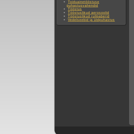
Toiduainetööstuse
puhastusvahendid
Tööstus
Tööstuslikud aerosoolid
Tööstuslikud rullpaberid
Vedelseebid ja üldpuhastus