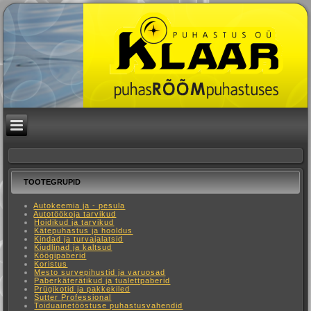
TOOTEGRUPID
Autokeemia ja - pesula
Autotöökoja tarvikud
Hoidikud ja tarvikud
Kätepuhastus ja hooldus
Kindad ja turvajalatsid
Kiudlinad ja kaltsud
Köögipaberid
Koristus
Mesto survepihustid ja varuosad
Paberkäterätikud ja tualettpaberid
Prügikotid ja pakkekiled
Sutter Professional
Toiduainetööstuse puhastusvahendid