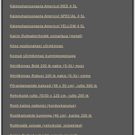
Kätepuhastuspasta Americol RED 4,5L
Kätepuhastuspasta Americol SPECIAL 4,5L
Kätepuhastuspasta Americol YELLOW 4,5L
Katrin Rullpaberihoidik seina/laua (metall)
Kitse pealisnahast sõrmkinnas
Kootud sõrmikinnas kummipeopesaga
Nitriilkinnas Bold 100 tk pakis (S-XL) must
Nitriilkinnas Robust 100 tk pakis (S-XL) sinine
Põrandamattide kaitsed (38 x 50 cm), rullis 500 tk
Rehvikotid rullis 70/30 x 120 cm, rullis 200 tk
Rooli kaitse nailonist (korduvkasutus)
Roolikaitsekile kummiga (40 cm), karbis 250 tk
Rullihoidik seinale (rehvikotid, istmekiled)