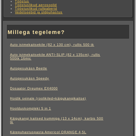
Tööstus
Tööstuslikud aerosoolid
Tööstuslikud rullpaberid
Vedelseebid ja üldpuhastus
Millega tegeleme?
Auto istmekaitsekile (82 x 130 cm), rullis 500 tk
Auto istmekaitsekile ANTI-SLIP (82 x 135cm), rullis
500tk 16mic
Autopesukäsn Beetle
Autopesukäsn Speedy
Dosaator Dreumex EX4000
Hoidik seinale (roolikiled+käigukangikaitse)
Hoolduskomplekt 5 in 1
Käigukangi kaitsed kummiga (13 x 14cm), karbis 500
tk
Kätepuhastuspasta Americol ORANGE 4,5L